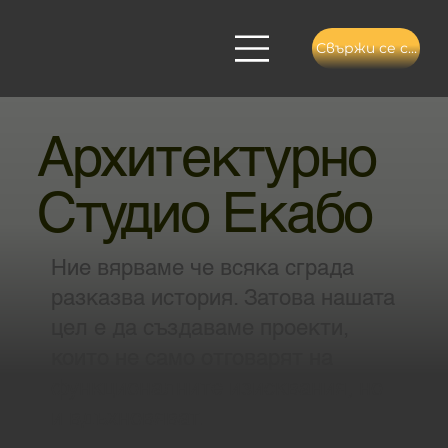
Свържи се с нас
Архитектурно
Студио Екабо
Ние вярваме че всяка сграда
разказва история. Затова нашата
цел е да създаваме проекти,
които не само отговарят на
функционалните изисквания, но
и вдъхновяват.