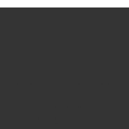
За нас
В ЕКАБО поставяме клиента в центъра на
всеки проект. Нашият екип от опитни
архитекти и дизайнери работи в тясно
сътрудничество с вас, за да разберем
вашите желания и цели. Ние предлагаме
индивидуален подход и персонализирани
решения, които да отговарят на вашите
изисквания, бюджет и визия.